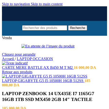
Skip to navigation
Skip to main content
Recherche
Vendu
Cliquez pour agrandir
Accueil
/
LAPTOP OCCASION
CARTE MERE BATTLE AX B450 M T M2
16 000,00
DA
Retour aux produits
LAPTOP GIGABYTE G5 I5 10500H 16GB 512SS
185
000,00
DA
LAPTOP ZENBOOK 14 UX435E I7 1165G7
16GB 1TB SSD MX450 2GB 14″ TACTILE
105 000,00
DA