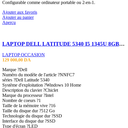
Configurable comme ordinateur portable ou 2-en-1.
Ajouter aux favoris
Ajouter au panier
Aperçu
LAPTOP DELL LATITUDE 5340 I5 1345U 8GB 256SSD 13.3″TACTILE X360
LAPTOP OCCASION
129 000,00
DA
Marque ?Dell
Numéro du modèle de l'article ?NNFC7
séries ?Dell Latitude 5340
Système d'exploitation ?Windows 10 Home
Description du clavier ?Chiclet
Marque du processeur ?Intel
Nombre de coeurs ?1
Taille de la mémoire vive ?16
Taille du disque dur ?512 Go
Technologie du disque dur ?SSD
Interface du disque dur ?SSD
Type d'écran ?LED