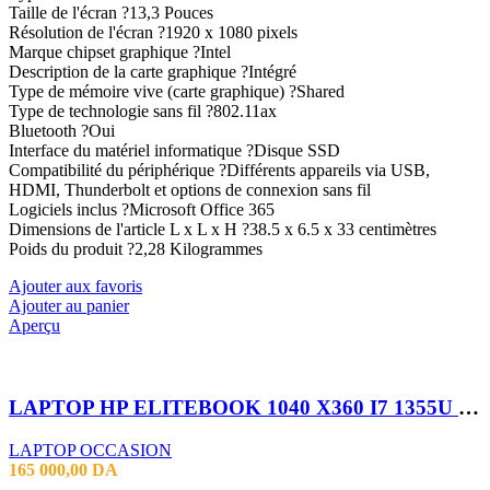
Taille de l'écran ?13,3 Pouces
Résolution de l'écran ?1920 x 1080 pixels
Marque chipset graphique ?Intel
Description de la carte graphique ?Intégré
Type de mémoire vive (carte graphique) ?Shared
Type de technologie sans fil ?802.11ax
Bluetooth ?Oui
Interface du matériel informatique ?Disque SSD
Compatibilité du périphérique ?Différents appareils via USB,
HDMI, Thunderbolt et options de connexion sans fil
Logiciels inclus ?Microsoft Office 365
Dimensions de l'article L x L x H ?38.5 x 6.5 x 33 centimètres
Poids du produit ?2,28 Kilogrammes
Ajouter aux favoris
Ajouter au panier
Aperçu
LAPTOP HP ELITEBOOK 1040 X360 I7 1355U 32GB 256SSD 14″TACTILE X360
LAPTOP OCCASION
165 000,00
DA