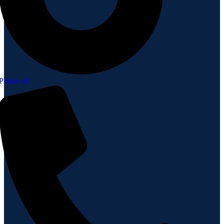
Phone-alt