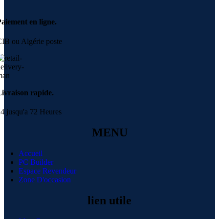
aiement en ligne.
IB ou Algérie poste
ivraison rapide.
4 jusqu'a 72 Heures
MENU
Accueil
PC Builder
Espace Revendeur
Zone D'occasion
lien utile