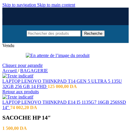
Skip to navigation
Skip to main content
Recherche
Vendu
Cliquez pour agrandir
Accueil
/
BAGAGERIE
LAPTOP LENOVO THINKPAD T14 GEN 5 ULTRA 5 135U
32GB 256 GB 14 FHD
125 000,00
DA
Retour aux produits
LAPTOP LENOVO THINKPAD E14 I5 1135G7 16GB 256SSD
14"
74 002,20
DA
SACOCHE HP 14″
1 500,00
DA