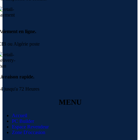
aiement en ligne.
IB ou Algérie poste
ivraison rapide.
4 jusqu'a 72 Heures
MENU
Accueil
PC Builder
Espace Revendeur
Zone D'occasion