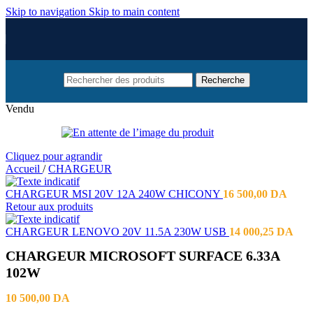
Skip to navigation
Skip to main content
Recherche
Vendu
Cliquez pour agrandir
Accueil
/
CHARGEUR
CHARGEUR MSI 20V 12A 240W CHICONY
16 500,00
DA
Retour aux produits
CHARGEUR LENOVO 20V 11.5A 230W USB
14 000,25
DA
CHARGEUR MICROSOFT SURFACE 6.33A
102W
10 500,00
DA