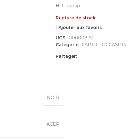
HD Laptop
Rupture de stock
Ajouter aux favoris
UGS :
00000872
Catégorie :
LAPTOP OCCASION
Partager:
IONS COMPLÉMENTAIRES
AVIS (0)
PAYEMENT ET LIVRAISON
NOIR
ACER