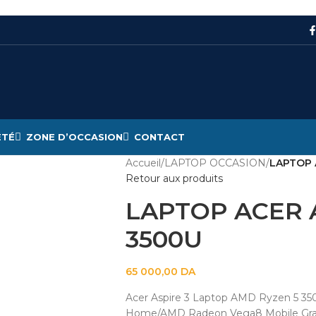
ÉTÉ
ZONE D’OCCASION
CONTACT
Accueil
/
LAPTOP OCCASION
/
LAPTOP 
Retour aux produits
LAPTOP ACER A
3500U
65 000,00
DA
Acer Aspire 3 Laptop AMD Ryzen 5 3
Home/AMD Radeon Vega8 Mobile Graphic