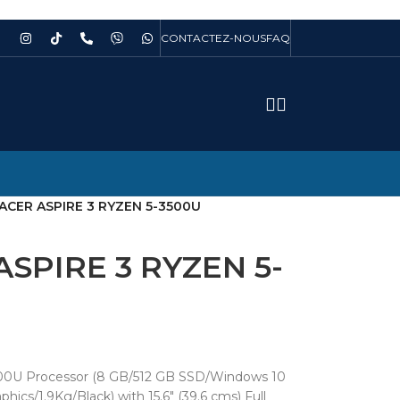
CONTACTEZ-NOUS
FAQ
ACER ASPIRE 3 RYZEN 5-3500U
SPIRE 3 RYZEN 5-
500U Processor (8 GB/512 GB SSD/Windows 10
s/1.9Kg/Black) with 15.6″ (39.6 cms) Full