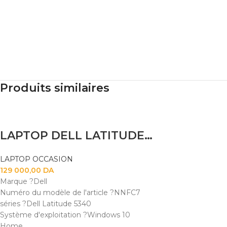
Produits similaires
LAPTOP DELL LATITUDE 5340 I5 1345U 8GB 256SSD 13.3″TACTILE X360
LAPTOP OCCASION
129 000,00
DA
Marque ?Dell
Numéro du modèle de l'article ?NNFC7
séries ?Dell Latitude 5340
Système d'exploitation ?Windows 10
Home