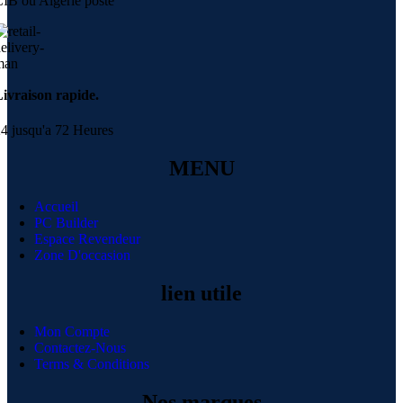
IB ou Algérie poste
ivraison rapide.
4 jusqu'a 72 Heures
MENU
Accueil
PC Builder
Espace Revendeur
Zone D'occasion
lien utile
Mon Compte
Contactez-Nous
Terms & Conditions
Nos marques