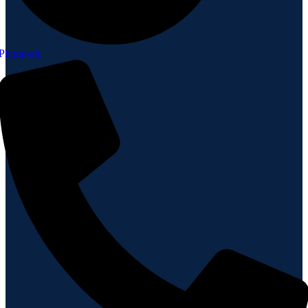
Phone-alt