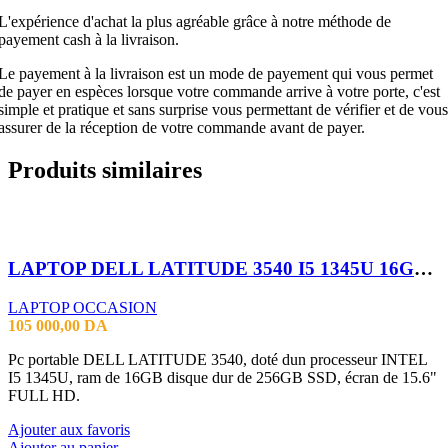
L'expérience d'achat la plus agréable grâce à notre méthode de
payement cash à la livraison.
Le payement à la livraison est un mode de payement qui vous permet
de payer en espèces lorsque votre commande arrive à votre porte, c'est
simple et pratique et sans surprise vous permettant de vérifier et de vous
assurer de la réception de votre commande avant de payer.
Produits similaires
LAPTOP DELL LATITUDE 3540 I5 1345U 16GB 256 SSD 15.6 FHD
LAPTOP OCCASION
105 000,00
DA
Pc portable DELL LATITUDE 3540, doté dun processeur INTEL
I5 1345U, ram de 16GB disque dur de 256GB SSD, écran de 15.6"
FULL HD.
Ajouter aux favoris
Ajouter au panier