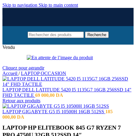
Skip to navigation
Skip to main content
Recherche
Vendu
Cliquez pour agrandir
Accueil
/
LAPTOP OCCASION
LAPTOP DELL LATITUDE 5420 I5 1135G7 16GB 256SSD 14"
FHD TACTILE
69 000,00
DA
Retour aux produits
LAPTOP GIGABYTE G5 I5 10500H 16GB 512SS
185
000,00
DA
LAPTOP HP ELITEBOOK 845 G7 RYZEN 7
PRO 4750U 32GB 512SSD 14″