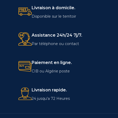
autonomie de batterie
Livraison à domicile.
prolongée et d'un réveil et d'un
verrouillage sans contact avec
Disponible sur le territoir
ExpressSign- dans. Configurable
comme ordinateur portable ou
2-en-1.
Assistance 24h/24 7j/7.
Par téléphone ou contact
Paiement en ligne.
CIB ou Algérie poste
Livraison rapide.
24 jusqu'a 72 Heures