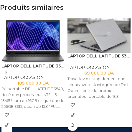
Produits similaires
LAPTOP DELL LATITUDE 5320 I5 1145G7 16GB
LAPTOP DELL LATITUDE 3540 I5 1345U 16GB 256 SSD 15.6 FHD
LAPTOP OCCASION
69 000,00
DA
LAPTOP OCCASION
Travaillez plus rapidement que
105 000,00
DA
jamais avec l'IA intégrée de Dell
Pc portable DELL LATITUDE 3540,
Optimizer sur le premier
doté dun processeur INTEL I5
ordinateur portable de 13,3
1345U, ram de 16GB disque dur de
pouces à utiliser des
256GB SSD, écran de 15.6" FULL
bioplastiques provenant
HD.
d'arbres dans sa conception. Cet
ordinateur portable évolutif est
doté d'un écran plus lumineux
avec ComfortView Plus, d'une