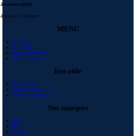
ivraison rapide.
4 jusqu'a 72 Heures
MENU
Accueil
PC Builder
Espace Revendeur
Zone D'occasion
lien utile
Mon Compte
Contactez-Nous
Terms & Conditions
Nos marques
DELL
HP
Lenovo