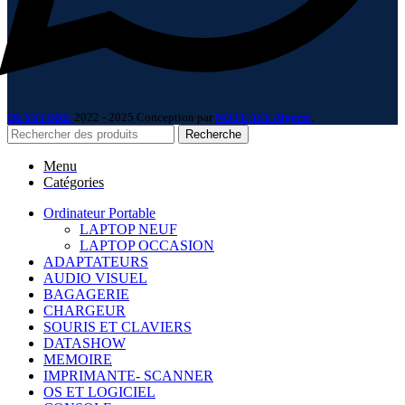
DEYSTORE
2022 - 2025 Conception par
NOTEASY Algérie
.
Recherche
Menu
Catégories
Ordinateur Portable
LAPTOP NEUF
LAPTOP OCCASION
ADAPTATEURS
AUDIO VISUEL
BAGAGERIE
CHARGEUR
SOURIS ET CLAVIERS
DATASHOW
MEMOIRE
IMPRIMANTE- SCANNER
OS ET LOGICIEL