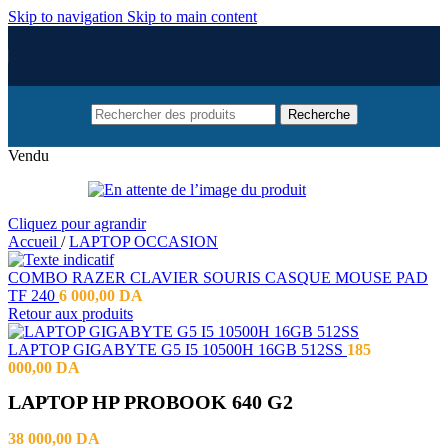
Skip to navigation
Skip to main content
Recherche
Vendu
Cliquez pour agrandir
Accueil
/
LAPTOP OCCASION
COMBO RAZER CLAVIER SOURIS CASQUE MOUSE PAD
TF 240
6 000,00
DA
Retour aux produits
LAPTOP GIGABYTE G5 I5 10500H 16GB 512SS
185
000,00
DA
LAPTOP HP PROBOOK 640 G2
38 000,00
DA