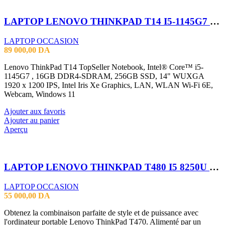
LAPTOP LENOVO THINKPAD T14 I5-1145G7 32G 512GB SSD 14″FHD TACTILE
LAPTOP OCCASION
89 000,00
DA
Lenovo ThinkPad T14 TopSeller Notebook, Intel® Core™ i5-
1145G7 , 16GB DDR4-SDRAM, 256GB SSD, 14" WUXGA
1920 x 1200 IPS, Intel Iris Xe Graphics, LAN, WLAN Wi-Fi 6E,
Webcam, Windows 11
Ajouter aux favoris
Ajouter au panier
Aperçu
LAPTOP LENOVO THINKPAD T480 I5 8250U 8GB
LAPTOP OCCASION
55 000,00
DA
Obtenez la combinaison parfaite de style et de puissance avec
l'ordinateur portable Lenovo ThinkPad T470. Alimenté par un