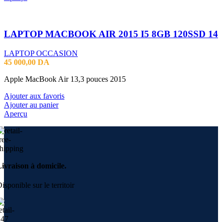
LAPTOP MACBOOK AIR 2015 I5 8GB 120SSD 14
LAPTOP OCCASION
45 000,00
DA
Apple MacBook Air 13,3 pouces 2015
Ajouter aux favoris
Ajouter au panier
Aperçu
ivraison à domicile.
isponible sur le territoir