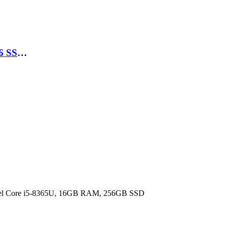
LAPTOP HP PROBOOK 430 G7 I5 10210U 8GB 256 SSD 13.3 FHD
ntel Core i5-8365U, 16GB RAM, 256GB SSD