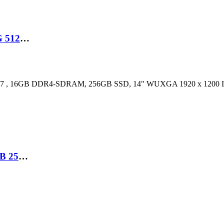
LAPTOP LENOVO THINKPAD T14 I5-1145G7 32G 512GB SSD 14″FHD TACTILE
45G7 , 16GB DDR4-SDRAM, 256GB SSD, 14" WUXGA 1920 x 1200 IPS
LAPTOP LENOVO THINKPAD T480S I5 8TH 16GB 256SSD 14″