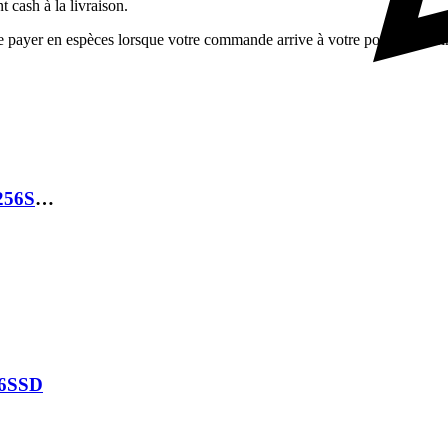
 cash à la livraison.
ayer en espèces lorsque votre commande arrive à votre porte, c'est simp
LAPTOP DELL LATITUDE 5420 I5 1135G7 16GB 256SSD 14″ FHD TACTILE
56SSD