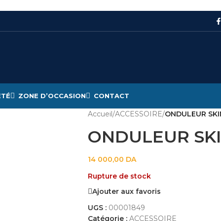
ÉTÉ
ZONE D’OCCASION
CONTACT
Accueil
/
ACCESSOIRE
/
ONDULEUR SKI
ONDULEUR SKI
14 000,00
DA
Rupture de stock
Ajouter aux favoris
UGS :
00001849
Catégorie :
ACCESSOIRE