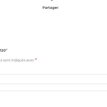
Partager:
AVIS (0)
PAYEMENT ET LIVRAISON
V120”
*
es sont indiqués avec