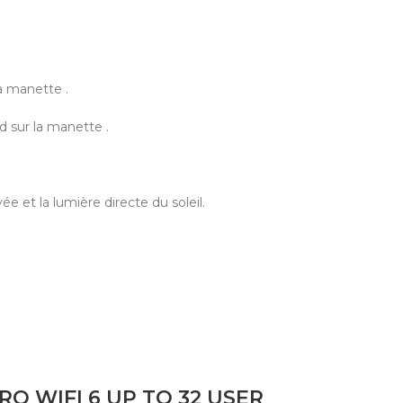
la manette .
d sur la manette .
e et la lumière directe du soleil.
O WIFI 6 UP TO 32 USER