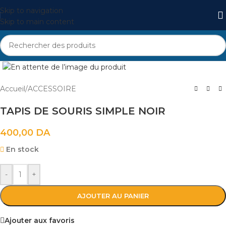
Skip to navigation
Skip to main content
Cliquez pour agrandir
Accueil
/
ACCESSOIRE
TAPIS DE SOURIS SIMPLE NOIR
400,00
DA
En stock
-
+
AJOUTER AU PANIER
Ajouter aux favoris