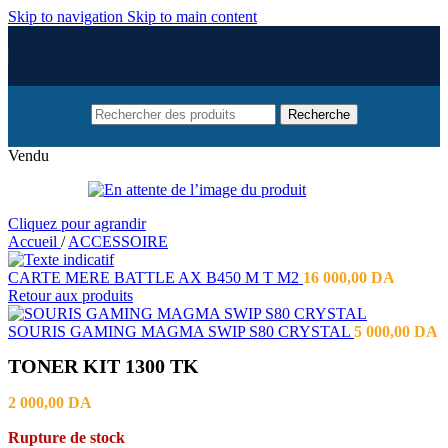
Skip to navigation
Skip to main content
Recherche
Vendu
Cliquez pour agrandir
Accueil
/
ACCESSOIRE
CARTE MERE BATTLE AX B450 M T M2
16 000,00
DA
Retour aux produits
SOURIS GAMING MAGMA SWIP S80 CRYSTAL
5 000,00
DA
TONER KIT 1300 TK
2 000,00
DA
Rupture de stock