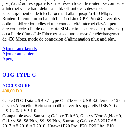
jusqu’à 32 autres appareils sur le réseau local. le routeur se connecte
à Internet via le haut débit sans fil, offrant des vitesses de
téléchargement et de téléchargement allant jusqu’à 450 Mbps.
Routeur Internet turbo haut débit Top Link CPE Pro 4G. avec des
options bidirectionnelles et une connectivité Internet élevée. peut
être connecté à l’aide de la carte SIM de tous les réseaux (universel)
ou à l’aide d’un câble Ethernet. avec une vitesse de téléchargement
de 450 Mbps. mode de connexion d’alimentation plug and play.
Ajouter aux favoris
Ajouter au panier
Aperçu
OTG TYPE C
ACCESSOIRE
400,00
DA
Câble OTG Data USB 3.1 type C mâle vers USB 3.0 femelle 15 cm
/ Type-A femelle. Rétro-compatible avec les appareils USB 3.0 /
USB 2.0/ USB 1.0.
Compatible avec Samsung Galaxy Tab S3, Galaxy Note 8 ,Note 9,
Galaxy S8, S8 Plus, S9, S9 Plus, Samsung Galaxy A3 2017 A5
2017,A8 2018,A9 2018, Huawei P20 Pro, P20, P20 Lite, P10