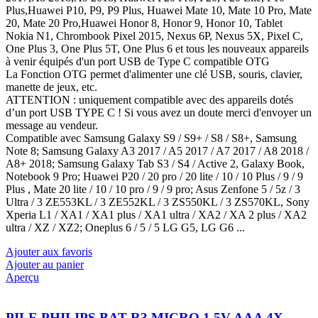
Plus,Huawei P10, P9, P9 Plus, Huawei Mate 10, Mate 10 Pro, Mate
20, Mate 20 Pro,Huawei Honor 8, Honor 9, Honor 10, Tablet
Nokia N1, Chrombook Pixel 2015, Nexus 6P, Nexus 5X, Pixel C,
One Plus 3, One Plus 5T, One Plus 6 et tous les nouveaux appareils
à venir équipés d'un port USB de Type C compatible OTG
La Fonction OTG permet d'alimenter une clé USB, souris, clavier,
manette de jeux, etc.
ATTENTION : uniquement compatible avec des appareils dotés
d’un port USB TYPE C ! Si vous avez un doute merci d'envoyer un
message au vendeur.
Compatible avec Samsung Galaxy S9 / S9+ / S8 / S8+, Samsung
Note 8; Samsung Galaxy A3 2017 / A5 2017 / A7 2017 / A8 2018 /
A8+ 2018; Samsung Galaxy Tab S3 / S4 / Active 2, Galaxy Book,
Notebook 9 Pro; Huawei P20 / 20 pro / 20 lite / 10 / 10 Plus / 9 / 9
Plus , Mate 20 lite / 10 / 10 pro / 9 / 9 pro; Asus Zenfone 5 / 5z / 3
Ultra / 3 ZE553KL / 3 ZE552KL / 3 ZS550KL / 3 ZS570KL, Sony
Xperia L1 / XA1 / XA1 plus / XA1 ultra / XA2 / XA 2 plus / XA2
ultra / XZ / XZ2; Oneplus 6 / 5 / 5 LG G5, LG G6 ...
Ajouter aux favoris
Ajouter au panier
Aperçu
PILE PHILIPS BAT R3 MICRO 1.5V AAA 4X