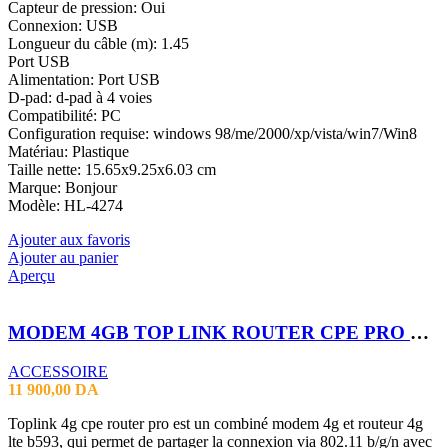
Capteur de pression: Oui
Connexion: USB
Longueur du câble (m): 1.45
Port USB
Alimentation: Port USB
D-pad: d-pad à 4 voies
Compatibilité: PC
Configuration requise: windows 98/me/2000/xp/vista/win7/Win8
Matériau: Plastique
Taille nette: 15.65x9.25x6.03 cm
Marque: Bonjour
Modèle: HL-4274
Ajouter aux favoris
Ajouter au panier
Aperçu
MODEM 4GB TOP LINK ROUTER CPE PRO WIFI 6 UP TO 32 USER
ACCESSOIRE
11 900,00
DA
Toplink 4g cpe router pro est un combiné modem 4g et routeur 4g
lte b593, qui permet de partager la connexion via 802.11 b/g/n avec