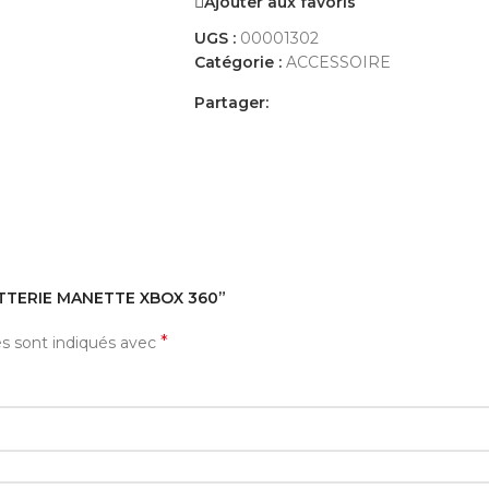
Ajouter aux favoris
UGS :
00001302
Catégorie :
ACCESSOIRE
Partager:
AVIS (0)
PAYEMENT ET LIVRAISON
+BATTERIE MANETTE XBOX 360”
*
es sont indiqués avec