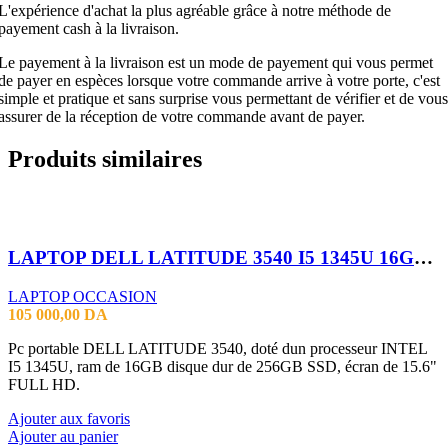
L'expérience d'achat la plus agréable grâce à notre méthode de
payement cash à la livraison.
Le payement à la livraison est un mode de payement qui vous permet
de payer en espèces lorsque votre commande arrive à votre porte, c'est
simple et pratique et sans surprise vous permettant de vérifier et de vous
assurer de la réception de votre commande avant de payer.
Produits similaires
LAPTOP DELL LATITUDE 3540 I5 1345U 16GB 256 SSD 15.6 FHD
LAPTOP OCCASION
105 000,00
DA
Pc portable DELL LATITUDE 3540, doté dun processeur INTEL
I5 1345U, ram de 16GB disque dur de 256GB SSD, écran de 15.6"
FULL HD.
Ajouter aux favoris
Ajouter au panier