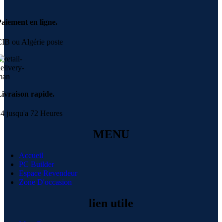
aiement en ligne.
IB ou Algérie poste
ivraison rapide.
4 jusqu'a 72 Heures
MENU
Accueil
PC Builder
Espace Revendeur
Zone D'occasion
lien utile