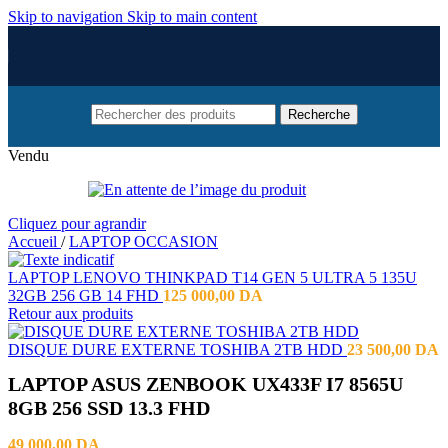
Skip to navigation
Skip to main content
Recherche
Vendu
Cliquez pour agrandir
Accueil
/
LAPTOP OCCASION
LAPTOP LENOVO THINKPAD T14 GEN 5 ULTRA 5 135U
32GB 256 GB 14 FHD
125 000,00
DA
Retour aux produits
DISQUE DURE EXTERNE TOSHIBA 2TB HDD
23 500,00
DA
LAPTOP ASUS ZENBOOK UX433F I7 8565U
8GB 256 SSD 13.3 FHD
49 000,00
DA