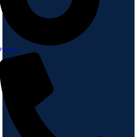
Phone-alt