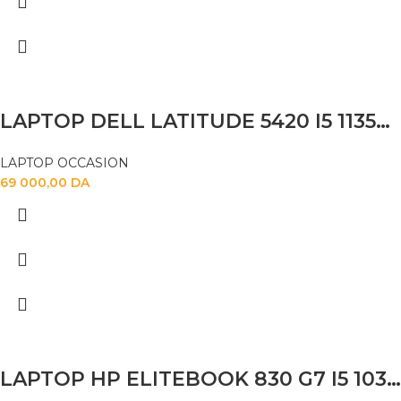
LAPTOP DELL LATITUDE 5420 I5 1135G7 16GB 256SSD 14″ FHD TACTILE
LAPTOP OCCASION
69 000,00
DA
LAPTOP HP ELITEBOOK 830 G7 I5 10310U 16GB 256 SSD 13.3 FHD TACTILE