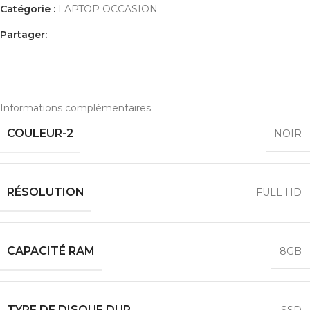
Catégorie :
LAPTOP OCCASION
Partager:
INFORMATIONS COMPLÉMENTAIRES
AVIS (0)
PAYEMENT ET LIVRAISON
Informations complémentaires
COULEUR-2
NOIR
RÉSOLUTION
FULL HD
CAPACITÉ RAM
8GB
TYPE DE DISQUE DUR