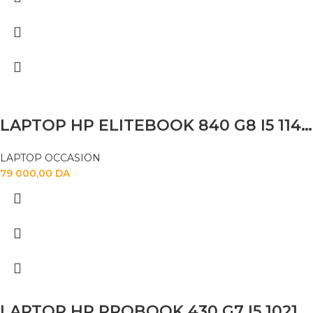
LAPTOP HP ELITEBOOK 840 G8 I5 1145G7 16GB 256 SSD 14 FHD
LAPTOP OCCASION
79 000,00
DA
LAPTOP HP PROBOOK 430 G7 I5 10210U 8GB 256 SSD 13.3 FHD