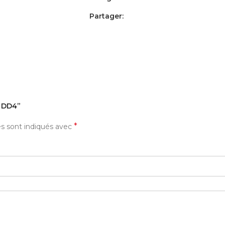
Partager:
AVIS (0)
PAYEMENT ET LIVRAISON
B DD4”
*
es sont indiqués avec