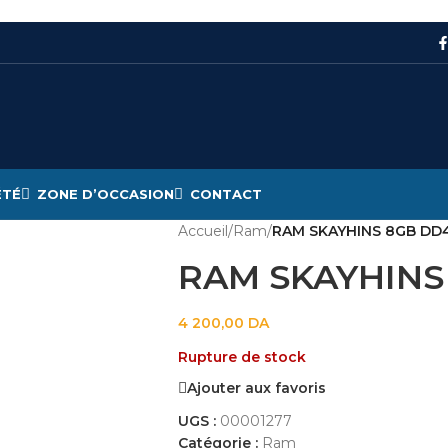
ÉTÉ
ZONE D’OCCASION
CONTACT
Accueil
/
Ram
/
RAM SKAYHINS 8GB DD
RAM SKAYHINS
4 200,00
DA
Rupture de stock
Ajouter aux favoris
UGS :
00001277
Catégorie :
Ram